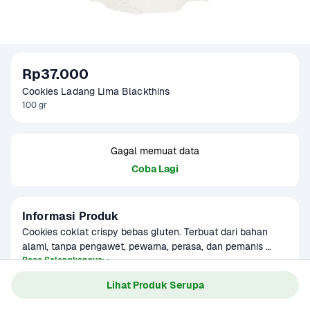
Rp37.000
Cookies Ladang Lima Blackthins
100 gr
Gagal memuat data
Coba Lagi
Informasi Produk
Cookies coklat crispy bebas gluten. Terbuat dari bahan 
alami, tanpa pengawet, pewarna, perasa, dan pemanis 
buatan. Bebas susu, bebas telur, dan bebas minyak sawit. 
Baca Selengkapnya
Kategori
Makanan Ringan
Aman dikonsumsi setiap hari. Produk dibuat menggunakan 
Lihat Produk Serupa
bahan-bahan yang halal.