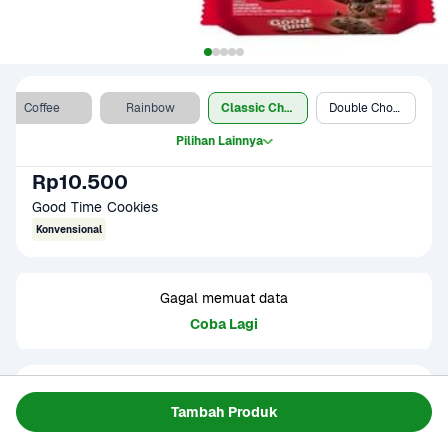
Coffee
Rainbow
Classic Choco
Double Choco
Pilihan Lainnya
Rp10.500
Good Time Cookies
Konvensional
Gagal memuat data
Coba Lagi
Informasi Produk
Tambah Produk
Good Time Cookies Classic Choco 72 gram adalah kue 
kering legendaris dengan rasa cokelat klasik dan taburan 