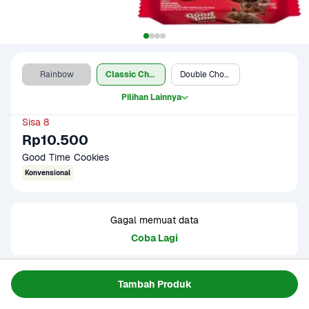
Rainbow
Classic Choco
Double Choco
Pilihan Lainnya
Sisa 8
Rp10.500
Good Time Cookies
Konvensional
Gagal memuat data
Coba Lagi
Tambah Produk
Informasi Produk
Good Time Cookies Classic Choco 72 gram adalah kue 