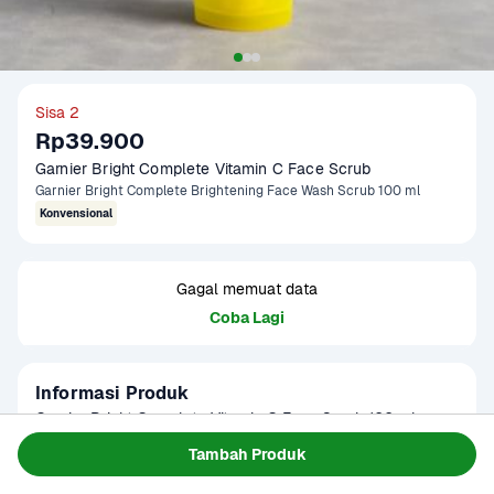
Sisa 2
Rp39.900
Garnier Bright Complete Vitamin C Face Scrub
Garnier Bright Complete Brightening Face Wash Scrub 100 ml
Konvensional
Gagal memuat data
Coba Lagi
Informasi Produk
Garnier Bright Complete Vitamin C Face Scrub 100 ml 
membantu membersihkan kotoran dan sel kulit mati 
Tambah Produk
sekaligus mencerahkan wajah. Diperkaya dengan Vitamin C 
Baca Selengkapnya
Kategori
Perawatan Diri
dan butiran scrub lembut, produk ini membuat kulit tampak 