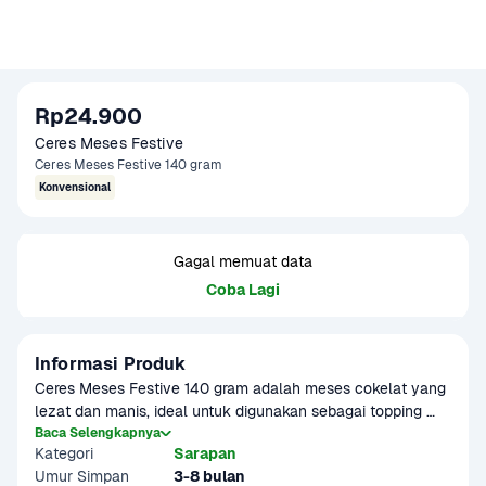
Rp24.900
Ceres Meses Festive 
Ceres Meses Festive 140 gram
Konvensional
Gagal memuat data
Coba Lagi
Informasi Produk
Ceres Meses Festive 140 gram adalah meses cokelat yang 
lezat dan manis, ideal untuk digunakan sebagai topping 
kue, es krim, atau hidangan manis lainnya. Dengan 
Baca Selengkapnya
Kategori
Sarapan
kemasan praktis 140 gram, produk ini sangat cocok 
Umur Simpan
3-8 bulan
digunakan untuk dekorasi kue atau sebagai bahan 