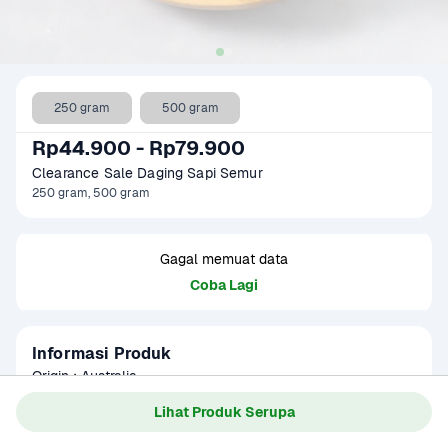
250 gram
500 gram
Rp44.900 - Rp79.900
Clearance Sale Daging Sapi Semur
250 gram, 500 gram
Gagal memuat data
Coba Lagi
Informasi Produk
Origin : Australia

Fat Ratio : 30-40% (250 gr), 40 - 50% (500 gr).

Lihat Produk Serupa
Gramation : 250 gram & 500 gram

Baca Selengkapnya
Glazing : 5-10%
