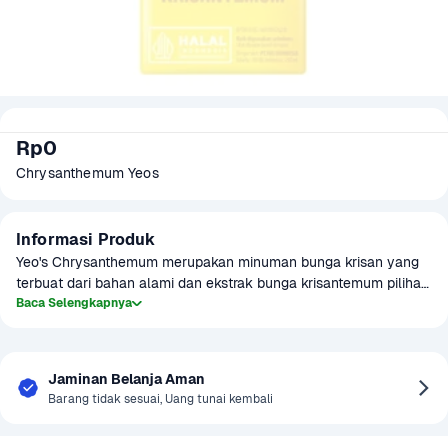
Rp0
Chrysanthemum Yeos
Informasi Produk
Yeo's Chrysanthemum merupakan minuman bunga krisan yang 
terbuat dari bahan alami dan ekstrak bunga krisantemum pilihan. 
Yeo's Chrysanthemum diproduksi secara higienis dan tanpa 
Baca Selengkapnya
bahan pengawet, sehingga kesegaran dan manfaat alaminya 
baik bagi tubuh. Kesegaran Yeo's Chrysanthemum dipercaya 
dapat membantu meredakan panas dalam dengan rasanya yang 
Jaminan Belanja Aman
Barang tidak sesuai, Uang tunai kembali