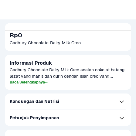
Rp0
Cadbury Chocolate Dairy Milk Oreo 
Informasi Produk
Cadbury Chocolate Dairy Milk Oreo adalah cokelat batang 
lezat yang manis dan gurih dengan isian oreo yang 
renyah.Cadbury Dairy Milk Oreo memadukan cokelat susu 
Baca Selengkapnya
lembut dengan potongan biskuit Oreo dan krim di 
dalamnya. Sensasi unik dan lumer di mulut, cocok untuk 
Kandungan dan Nutrisi
semua pencinta cokelat.

Petunjuk Penyimpanan