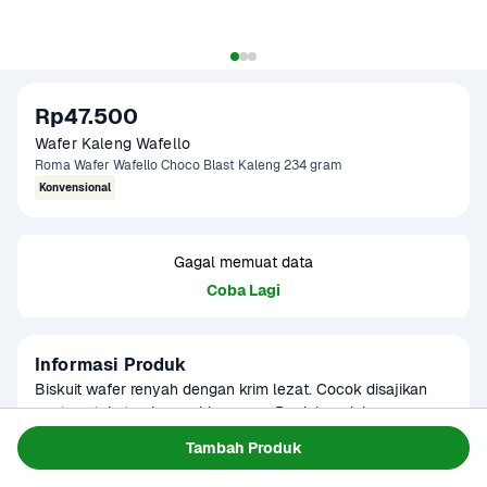
Rp47.500
Wafer Kaleng Wafello
Roma Wafer Wafello Choco Blast Kaleng 234 gram
Konvensional
Gagal memuat data
Coba Lagi
Informasi Produk
Biskuit wafer renyah dengan krim lezat. Cocok disajikan 
saat santai atau kumpul bersama. Produk sudah 
terverifikasi halal.
Baca Selengkapnya
Tambah Produk
Kategori
Makanan Ringan
Tersedia untuk
Terjadwal