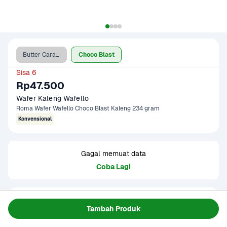
Butter Caramel
Choco Blast
Sisa 6
Rp47.500
Wafer Kaleng Wafello
Roma Wafer Wafello Choco Blast Kaleng 234 gram
Konvensional
Gagal memuat data
Coba Lagi
Informasi Produk
Tambah Produk
Biskuit wafer renyah dengan krim lezat. Cocok disajikan 
saat santai atau kumpul bersama. Produk sudah 