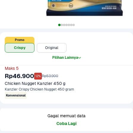
Promo
Crispy
Original
Pilihan Lainnya
Maks 5
Rp46.900
Rp53.900
12%
Chicken Nugget Kanzler 450 g
Kanzler Crispy Chicken Nugget 450 gram
Konvensional
Gagal memuat data
Coba Lagi