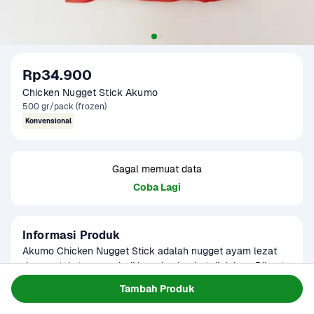
Rp34.900
Chicken Nugget Stick Akumo
500 gr/pack (frozen)
Konvensional
Gagal memuat data
Coba Lagi
Informasi Produk
Akumo Chicken Nugget Stick adalah nugget ayam lezat 
dengan tekstur renyah di luar dan lembut di dalam. Dibuat 
dari daging ayam berkualitas dan dibalut tepung krispi, 
Baca Selengkapnya
Tambah Produk
Kategori
Siap Saji
nugget ini praktis untuk digoreng dan disajikan sebagai 
Umur Simpan
3-8 bulan
camilan atau lauk favorit keluarga.Nugget ayam beku siap 