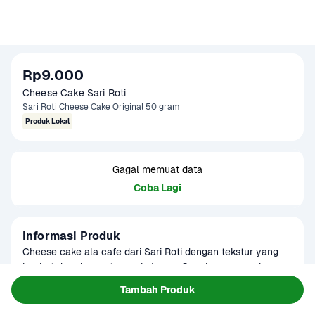
Rp9.000
Cheese Cake Sari Roti 
Sari Roti Cheese Cake Original 50 gram
Produk Lokal
Gagal memuat data
Coba Lagi
Informasi Produk
Cheese cake ala cafe dari Sari Roti dengan tekstur yang 
lembut dan ringan, terasa kejunya. Cocok menemani 
momen minum kopi atau teh Anda.
Baca Selengkapnya
Tambah Produk
Kategori
Sarapan
Tersedia untuk
Terjadwal