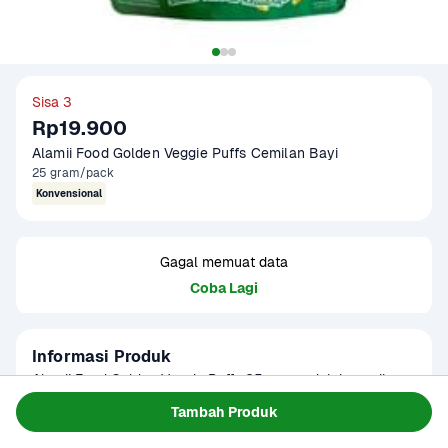
Sisa 3
Rp19.900
Alamii Food Golden Veggie Puffs Cemilan Bayi 
25 gram/pack
Konvensional
Gagal memuat data
Coba Lagi
Informasi Produk
Alamii Food Golden Veggie Puffs 25 gram adalah camilan 
ringan berbentuk puff yang terbuat dari bahan-bahan 
Tambah Produk
sayuran berkualitas tinggi. Dengan rasa sayuran yang alami 
Baca Selengkapnya
Kategori
Ibu & Bayi
dan gurih, produk ini memberikan camilan sehat yang kaya 