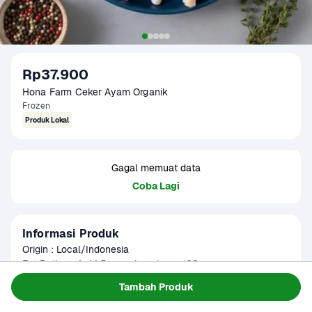
Rp37.900
Hona Farm Ceker Ayam Organik
Frozen
Produk Lokal
Gagal memuat data
Coba Lagi
Informasi Produk
Origin : Local/Indonesia

Fat Ratio : +/- 14.5 gram lemak per 100 gram

Gramation : 250 gram & 500 gram

Baca Selengkapnya
Tambah Produk
Kategori
Protein
Glazing : 5-10%

Umur Simpan
4-9 bulan
Part : Ceker Ayam Organik
