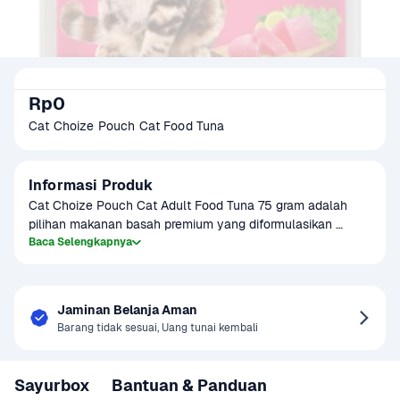
Rp0
Cat Choize Pouch Cat Food Tuna
Informasi Produk
Cat Choize Pouch Cat Adult Food Tuna 75 gram adalah 
pilihan makanan basah premium yang diformulasikan 
khusus untuk memenuhi kebutuhan gizi kucing dewasa. 
Baca Selengkapnya
Dengan rasa tuna yang lezat dan aroma menggoda, produk 
ini mampu meningkatkan nafsu makan sekaligus 
memberikan nutrisi seimbang yang dibutuhkan untuk 
Jaminan Belanja Aman
menjaga kesehatan bulu, kulit, dan sistem imun kucing 
Barang tidak sesuai, Uang tunai kembali
Anda. Mengandung protein tinggi, omega 3, vitamin, dan 
mineral penting, Cat Choize membantu mendukung 
kesehatan jantung, tulang, dan pencernaan, serta 
Sayurbox
Bantuan & Panduan
memastikan kucing tetap aktif dan penuh vitalitas setiap 