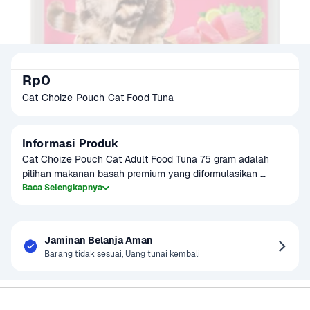
Rp0
Cat Choize Pouch Cat Food Tuna
Informasi Produk
Cat Choize Pouch Cat Adult Food Tuna 75 gram adalah 
pilihan makanan basah premium yang diformulasikan 
khusus untuk memenuhi kebutuhan gizi kucing dewasa. 
Baca Selengkapnya
Dengan rasa tuna yang lezat dan aroma menggoda, produk 
ini mampu meningkatkan nafsu makan sekaligus 
memberikan nutrisi seimbang yang dibutuhkan untuk 
Jaminan Belanja Aman
menjaga kesehatan bulu, kulit, dan sistem imun kucing 
Barang tidak sesuai, Uang tunai kembali
Anda. Mengandung protein tinggi, omega 3, vitamin, dan 
mineral penting, Cat Choize membantu mendukung 
kesehatan jantung, tulang, dan pencernaan, serta 
Sayurbox
Bantuan & Panduan
memastikan kucing tetap aktif dan penuh vitalitas setiap 