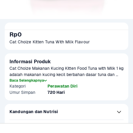
Rp0
Cat Choize Kitten Tuna With Milk Flavour
Informasi Produk
Cat Choize Makanan Kucing Kitten Food Tuna with Milk 1 kg 
adalah makanan kucing kecil berbahan dasar tuna dan 
susu yang dirancang khusus untuk mendukung 
Baca Selengkapnya
Kategori
Perawatan Diri
pertumbuhan optimal anak kucing. Kaya akan protein, 
Umur Simpan
720 Hari
kalsium, dan nutrisi penting lainnya, dry food ini membantu 
memperkuat tulang, mempercantik bulu, serta mendukung 
sistem imun kucing kecil. Teksturnya lembut dan mudah 
Kandungan dan Nutrisi
dikunyah, sesuai untuk mulut kecil anak kucing. Cat Choize 
Kitten Food menjadi pilihan tepat untuk memenuhi 
kebutuhan nutrisi harian kucing usia dini.

Petunjuk Penggunaan