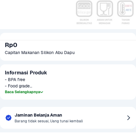
Rp0
Capitan Makanan Silikon Abu Dapu
Informasi Produk
- BPA free

- Food grade

- Tahan panas (-40 sampai 200 derajat)

Baca Selengkapnya
- Tidak akan meleleh

- high quality silicone"
Jaminan Belanja Aman
Barang tidak sesuai, Uang tunai kembali