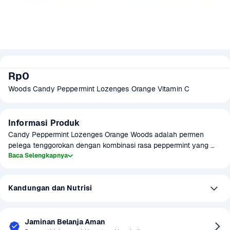
Rp0
Woods Candy Peppermint Lozenges Orange Vitamin C 
Informasi Produk
Candy Peppermint Lozenges Orange Woods adalah permen 
pelega tenggorokan dengan kombinasi rasa peppermint yang 
menyegarkan dan jeruk yang manis serta asam alami. Permen 
Baca Selengkapnya
ini memberikan sensasi dingin di tenggorokan sekaligus rasa 
jeruk yang menyegarkan, cocok untuk membantu meredakan 
Kandungan dan Nutrisi
tenggorokan kering, suara serak, atau sekadar menjaga 
kesegaran napas sepanjang hari. Dengan kemasan praktis, 
permen ini mudah dibawa ke mana saja, sehingga menjadi 
pilihan ideal untuk menemani aktivitas sehari-hari.
Jaminan Belanja Aman