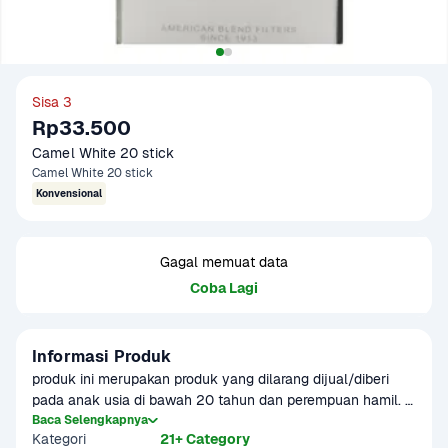
Sisa 3
Rp33.500
Camel White 20 stick
Camel White 20 stick
Konvensional
Gagal memuat data
Coba Lagi
Informasi Produk
produk ini merupakan produk yang dilarang dijual/diberi 
pada anak usia di bawah 20 tahun dan perempuan hamil. 
Merokok dapat menyebabkan kanker, serangan jantung, 
Baca Selengkapnya
Kategori
21+ Category
impotensi, gangguan kesehatan lainnya termasuk 