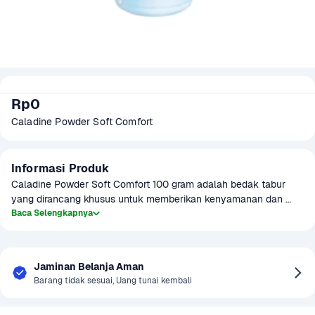
Rp0
Caladine Powder Soft Comfort 
Informasi Produk
Caladine Powder Soft Comfort 100 gram adalah bedak tabur 
yang dirancang khusus untuk memberikan kenyamanan dan 
kelembutan pada kulit Anda. Diformulasikan dengan bahan-
Baca Selengkapnya
bahan yang lembut, bedak ini memberikan perlindungan dari 
rasa gatal dan iritasi pada kulit, serta memberikan sensasi segar 
sepanjang hari. Ideal untuk digunakan setelah mandi, terutama 
Jaminan Belanja Aman
pada kulit yang rentan terhadap panas atau keringat. Kemasan 
Barang tidak sesuai, Uang tunai kembali
100 gram sangat praktis untuk penggunaan sehari-hari.