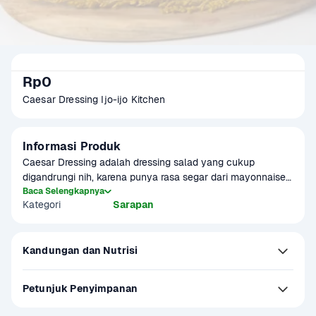
Rp0
Caesar Dressing Ijo-ijo Kitchen
Informasi Produk
Caesar Dressing adalah dressing salad yang cukup 
digandrungi nih, karena punya rasa segar dari mayonnaise 
dan gurih dari parmessan cheese! Belum lagi perasan 
Baca Selengkapnya
Kategori
Sarapan
lemon yang segeeeer. Sekarang bisa kamu nikmati dalam 
kemasan 300 ml.
Kandungan dan Nutrisi
Petunjuk Penyimpanan