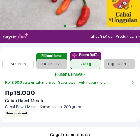
Lihat S&K dan Produk Lain >
Promo Rp17.5rb
Pilihan Hemat
50 gram
200 gr - Ekonomis
200 g
1 kg Ekonomis
Pilihan Lainnya
Rp17.500
 saja untuk member Sayurplus - yuk gabung disini
Rp18.000
Cabai Rawit Merah
Cabai Rawit Merah Konvensional 200 gram
Konvensional
Gagal memuat data