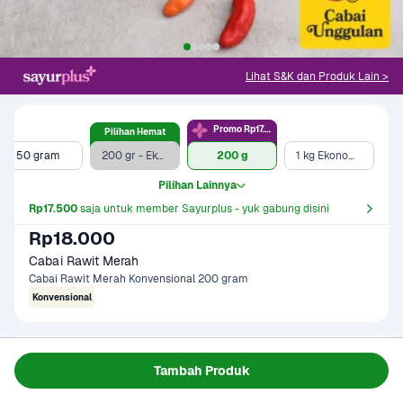
Lihat S&K dan Produk Lain >
Promo Rp17.5rb
Pilihan Hemat
50 gram
200 gr - Ekonomis
200 g
1 kg Ekonomis
Pilihan Lainnya
Rp17.500
 saja untuk member Sayurplus - yuk gabung disini
Rp18.000
Cabai Rawit Merah
Cabai Rawit Merah Konvensional 200 gram
Konvensional
Gagal memuat data
Tambah Produk
Coba Lagi