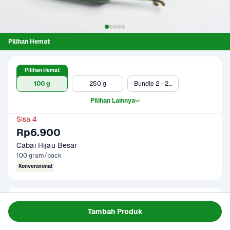
Pilihan Hemat
Pilihan Hemat
100 g
250 g
Bundle 2 - 250 gr
Pilihan Lainnya
Sisa 4
Rp6.900
Cabai Hijau Besar
100 gram/pack
Konvensional
Gagal memuat data
Tambah Produk
Coba Lagi