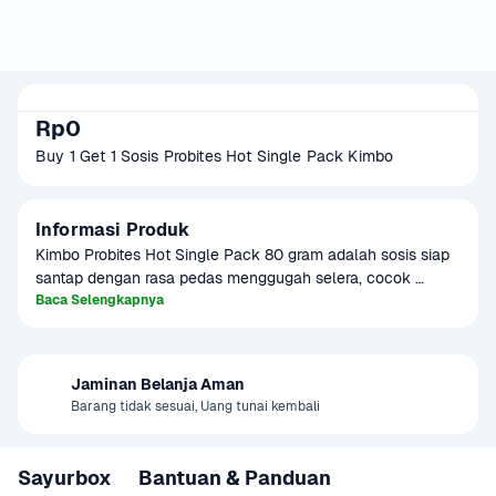
Rp0
Buy 1 Get 1 Sosis Probites Hot Single Pack Kimbo 
Informasi Produk
Kimbo Probites Hot Single Pack 80 gram adalah sosis siap 
santap dengan rasa pedas menggugah selera, cocok 
dijadikan camilan ataupun lauk praktis. Dikemas dalam 
Baca Selengkapnya
paket spesial Buy 1 Get 1, cocok untuk penggemar rasa 
spicy yang ingin lebih hemat. Sosis ini dapat dinikmati 
langsung atau dipanaskan terlebih dahulu. Ideal untuk 
Jaminan Belanja Aman
bekal, isian roti, atau topping mie instan favoritmu. Praktis, 
Barang tidak sesuai, Uang tunai kembali
pedas, dan memuaskan!
Sayurbox
Bantuan & Panduan