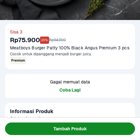
Sisa 3
Rp75.900
Rp94.900
20%
Meatboys Burger Patty 100% Black Angus Premium 3 pcs 
Cocok untuk dipanggang menjadi burger juicy.
Premium
Gagal memuat data
Coba Lagi
Informasi Produk
Origin : Australia

Fat Ratio : 20%

Tambah Produk
Gramation : 150 gram

Baca Selengkapnya
Kategori
Protein
Glazing : 5-10%
