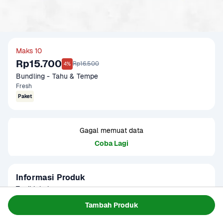
Maks 10
Rp15.700
Rp16.500
4%
Bundling - Tahu & Tempe
Fresh
Paket
Gagal memuat data
Coba Lagi
Informasi Produk
Terdiri dari :

- Tahu Cina 1 pack

Tambah Produk
- Tempe Value 400 - 500 g
Baca Selengkapnya
Kategori
Protein