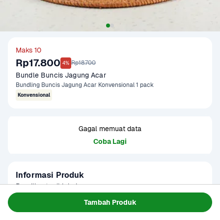
Maks 10
Rp17.800
Rp18.700
4%
Bundle Buncis Jagung Acar
Bundling Buncis Jagung Acar Konvensional 1 pack
Konvensional
Gagal memuat data
Coba Lagi
Informasi Produk
Bundling terdiri dari:

 - Jagung Acar 250 gram

Tambah Produk
Baca Selengkapnya
Kategori
Sayur