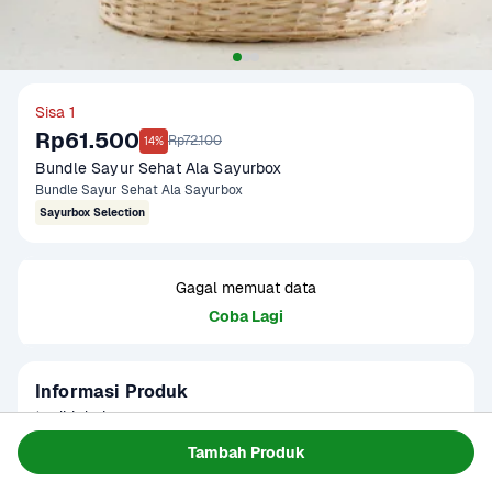
Sisa 1
Rp61.500
Rp72.100
14%
Bundle Sayur Sehat Ala Sayurbox
Bundle Sayur Sehat Ala Sayurbox
Sayurbox Selection
Gagal memuat data
Coba Lagi
Informasi Produk
terdiri dari :

Labu Parang Potong Sayurbox Selection 500 gram

Tambah Produk
Okra Hijau Konvensional 200 gram

Baca Selengkapnya
Kategori
Sayur
Sayurbox Kangkung Hidroponik Sayurbox Selection 200 