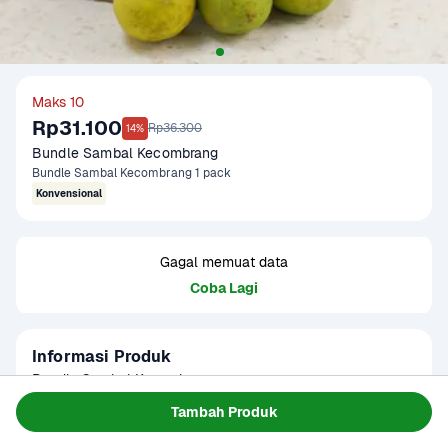
Maks 10
Rp31.100
Rp36.300
14%
Bundle Sambal Kecombrang
Bundle Sambal Kecombrang 1 pack
Konvensional
Gagal memuat data
Coba Lagi
Informasi Produk
Bundle Sambal Kecombrang

- Cabai Rawit Merah Konvensional 50 gram

Tambah Produk
- Bawang Merah Konvensional 100 gram

Baca Selengkapnya
Kategori
Sayur
- Kecombrang Konvensional 250 gram
