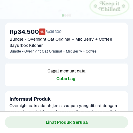
Rp34.500
Rp36.300
4%
Bundle - Overnight Oat Original + Mix Berry + Coffee 
Sayurbox Kitchen 
Bundle - Overnight Oat Original + Mix Berry + Coffee
Gagal memuat data
Coba Lagi
Informasi Produk
Overnight oats adalah jenis sarapan yang dibuat dengan 
merendam oat dalam cairan (seperti susu atau yogurt) dan 
dibiarkan semalaman dalam lemari es sebelum dimakan.

Baca Selengkapnya
Lihat Produk Serupa
Kategori
Sarapan
Umur Simpan
7 Hari
Bundle - Overnight Oat Original + Mix Berry + Coffee terdiri 