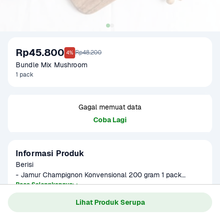
Rp45.800
Rp48.200
4%
Bundle Mix Mushroom
1 pack
Gagal memuat data
Coba Lagi
Informasi Produk
Berisi

- Jamur Champignon Konvensional 200 gram 1 pack

- Jamur Enoki Impor 1 pack

Baca Selengkapnya
- Jamur Shimeji Coklat Impor 1 pack

Lihat Produk Serupa
- Jamur Kuping Konvensional 1 pack
Gagal memuat data