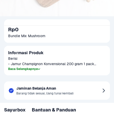
Rp0
Bundle Mix Mushroom
Informasi Produk
Berisi

- Jamur Champignon Konvensional 200 gram 1 pack

- Jamur Enoki Impor 1 pack

Baca Selengkapnya
- Jamur Shimeji Coklat Impor 1 pack

- Jamur Kuping Konvensional 1 pack
Jaminan Belanja Aman
Barang tidak sesuai, Uang tunai kembali
Sayurbox
Bantuan & Panduan