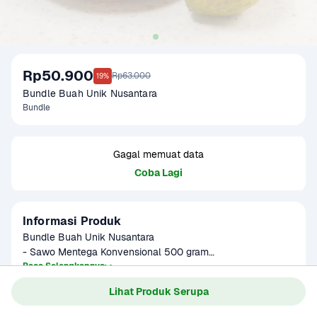
Rp50.900
Rp63.000
19%
Bundle Buah Unik Nusantara
Bundle
Gagal memuat data
Coba Lagi
Informasi Produk
Bundle Buah Unik Nusantara

- Sawo Mentega Konvensional 500 gram

- Matoa Konvensional 250 gram

Baca Selengkapnya
Kategori
Buah
- Ciplukan Konvensional 100 gram
Lihat Produk Serupa