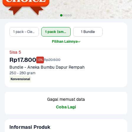
1 pack - Clearance Sale
1 pack (small)
1 Bundle
Pilihan Lainnya
Sisa 5
Rp17.800
Rp20.500
13%
Bundle - Aneka Bumbu Dapur Rempah
250 - 280 gram
Konvensional
Gagal memuat data
Coba Lagi
Informasi Produk