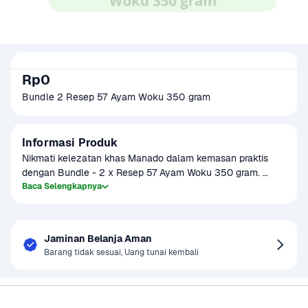
Rp0
Bundle 2 Resep 57 Ayam Woku 350 gram
Informasi Produk
Nikmati kelezatan khas Manado dalam kemasan praktis 
dengan Bundle - 2 x Resep 57 Ayam Woku 350 gram. 
Ayam segar dimasak dengan bumbu woku asli yang kaya 
Baca Selengkapnya
rempah seperti daun kemangi, serai, cabai, dan kunyit, 
menciptakan rasa pedas gurih yang menggugah selera. 
Hadir dalam bentuk siap santap dan praktis dipanaskan, 
Jaminan Belanja Aman
cocok untuk hidangan makan siang atau makan malam 
Barang tidak sesuai, Uang tunai kembali
keluarga. Setiap bundling berisi 2 kemasan @350 gram — 
pas untuk stok lauk praktis di rumah.
Sayurbox
Bantuan & Panduan