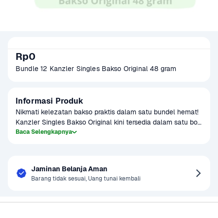
Rp0
Bundle 12 Kanzler Singles Bakso Original 48 gram
Informasi Produk
Nikmati kelezatan bakso praktis dalam satu bundel hemat! 
Kanzler Singles Bakso Original kini tersedia dalam satu box 
berisi 12 pack (masing-masing 48 gram). Terbuat dari 
Baca Selengkapnya
daging berkualitas dengan cita rasa khas ala Eropa, bakso 
ini cocok dijadikan camilan cepat saji, topping mie, nasi 
goreng, atau tambahan protein praktis untuk bekal anak. 
Jaminan Belanja Aman
Kemasan praktis dan higienis memudahkan penyimpanan 
Barang tidak sesuai, Uang tunai kembali
serta penyajian kapan saja.
Sayurbox
Bantuan & Panduan