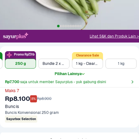
Lihat S&K dan Produk Lain >
Promo Rp7.7rb
Clearance Sale
250 g
Bundle 2 x 250 gr
1 kg - Clearance Sale
1 kg
Pilihan Lainnya
Rp7.700
 saja untuk member Sayurplus - yuk gabung disini
Maks 7
Rp8.100
Rp8.900
8%
Buncis
Buncis Konvensional 250 gram
Sayurbox Selection