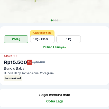
Clearance Sale
250 g
1 kg - Clearance Sale
1 kg
Pilihan Lainnya
Maks 10
Rp15.500
Rp16.400
5%
Buncis Baby
Buncis Baby Konvensional 250 gram
Konvensional
Gagal memuat data
Coba Lagi