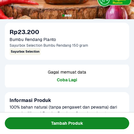
Rp23.200
Bumbu Rendang Planto
Sayurbox Selection Bumbu Rendang 150 gram
Sayurbox Selection
Gagal memuat data
Coba Lagi
Informasi Produk
100% bahan natural (tanpa pengawet dan pewarna) dari 
rempah pilihan. 1 Bumbu Rendang Sayurbox dapat 
digunakan untuk ayam/daging ukuran 500g. Terbuat dari 
Baca Selengkapnya
Tambah Produk
Kategori
Bumbu & Saus
Bawang merah, Bawang Putih, Kemiri, Cabai merah, Jahe, 
Tersedia untuk
Laos, Pala, Jinten, Pekak, Kayu Manis, Biji Pala, Kapulaga, 
1 - 2 Jam Tiba
Hari ini
Terjadwal