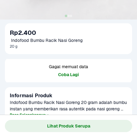
Rp2.400
 Indofood Bumbu Racik Nasi Goreng
20 g
Gagal memuat data
Coba Lagi
Informasi Produk
Indofood Bumbu Racik Nasi Goreng 20 gram adalah bumbu 
instan yang memberikan rasa autentik pada nasi goreng 
Anda. Dengan kemasan praktis 20 gram, bumbu ini sangat 
Baca Selengkapnya
Kategori
Bumbu & Saus
mudah digunakan untuk menyiapkan hidangan nasi goreng 
Lihat Produk Serupa
Umur Simpan
3-8 bulan
yang lezat dalam waktu singkat. Cukup tambahkan bumbu 
racik ini pada nasi yang sudah dimasak, dan Anda akan 