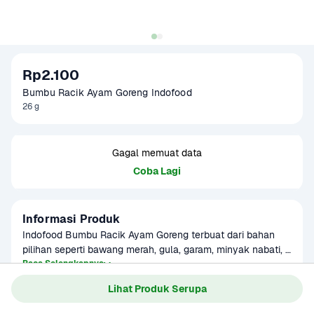
Rp2.100
Bumbu Racik Ayam Goreng Indofood
26 g
Gagal memuat data
Coba Lagi
Informasi Produk
Indofood Bumbu Racik Ayam Goreng terbuat dari bahan 
pilihan seperti bawang merah, gula, garam, minyak nabati, 
bawang putih, daun serai, daun salam. Diproses secara 
Baca Selengkapnya
Kategori
Bumbu & Saus
higienis, menghasilkan rasa yang nikmat seperti cita rasa 
Lihat Produk Serupa
Umur Simpan
3-8 bulan
khas Indonesia.