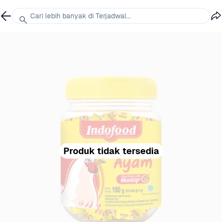
Cari lebih banyak di Terjadwal...
Produk tidak tersedia