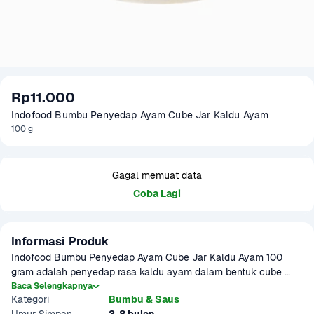
Rp11.000
Indofood Bumbu Penyedap Ayam Cube Jar Kaldu Ayam
100 g
Gagal memuat data
Coba Lagi
Informasi Produk
Indofood Bumbu Penyedap Ayam Cube Jar Kaldu Ayam 100 
gram adalah penyedap rasa kaldu ayam dalam bentuk cube 
yang mudah digunakan untuk meningkatkan rasa masakan 
Baca Selengkapnya
Kategori
Bumbu & Saus
ayam Anda. Dengan rasa kaldu ayam yang kuat dan gurih, 