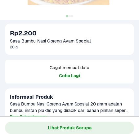
Rp2.200
Sasa Bumbu Nasi Goreng Ayam Special 
20 g
Gagal memuat data
Coba Lagi
Informasi Produk
Sasa Bumbu Nasi Goreng Ayam Spesial 20 gram adalah 
bumbu instan praktis yang diracik dari bahan pilihan seperti 
ekstrak ayam dan daun bawang kering, menghadirkan cita 
Baca Selengkapnya
Kategori
Bumbu & Saus
rasa nasi goreng ayam yang lezat dan autentik khas 
Lihat Produk Serupa
Umur Simpan
3-8 bulan
Indonesia. Cukup tumis dengan nasi putih tanpa perlu 
tambahan bumbu lain, cocok untuk sarapan, makan siang, 