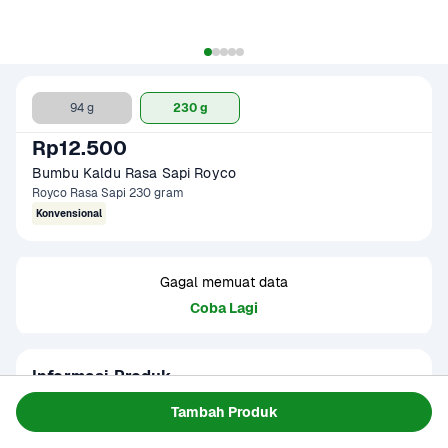
94 g
230 g
Rp12.500
Bumbu Kaldu Rasa Sapi Royco
Royco Rasa Sapi 230 gram
Konvensional
Gagal memuat data
Coba Lagi
Informasi Produk
Kaldu bubuk rasa sapi yang terbuat dari daging sapi yang 
Tambah Produk
direbus lama. Sehingga rasa kaldu lebih mantap, gurih, 
dengan rasa ayam yang lezat. Dibuat tanpa bahan 
Baca Selengkapnya