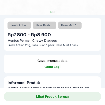
Fresh Action 20g
Rasa Buah 1 pack
Rasa Mint 1 pack
Rp7.800 - Rp8.900
Mentos Permen Chewy Dragees
Fresh Action 20g, Rasa Buah 1 pack, Rasa Mint 1 pack
Gagal memuat data
Coba Lagi
Informasi Produk
Mentos adalah sebuah merek permen rasa mint dalam 
kemasan yang dijual di toko-toko dan mesin jual otomatis. 
Lihat Produk Serupa
Pertama kali diproduksi di Belanda pada 1948, merek 
Baca Selengkapnya
Kategori
Makanan Ringan
tersebut saat ini dijual di lebih dari 130 negara yang ada di 