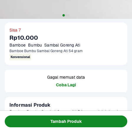
Sisa 7
Rp10.000
Bamboe  Bumbu  Sambal Goreng Ati 
Bamboe Bumbu Sambal Goreng Ati 54 gram
Konvensional
Gagal memuat data
Coba Lagi
Informasi Produk
Bamboe Bumbu Sambal Goreng Ati 54 gram adalah bumbu 
instan khas Indonesia yang diracik dari bahan-bahan alami 
Tambah Produk
seperti bawang merah (31%), bawang putih (18%), cabai 
Baca Selengkapnya
Kategori
Bumbu & Saus
(9%), lengkuas (6%), garam, minyak kelapa sawit, dan gula. 