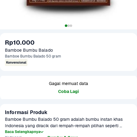
Rp10.000
Bamboe Bumbu Balado 
Bamboe Bumbu Balado 50 gram
Konvensional
Gagal memuat data
Coba Lagi
Informasi Produk
Bamboe Bumbu Balado 50 gram adalah bumbu instan khas 
Indonesia yang diracik dari rempah-rempah pilihan seperti 
bawang merah (24%), bawang putih (19%), cabai (14%), tomat, 
Baca Selengkapnya